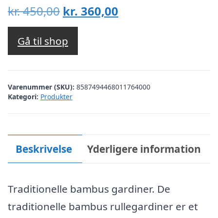
Den
Den
kr.
450,00
kr.
360,00
oprindelige
aktuelle
pris
pris
Gå til shop
var:
er:
kr. 450,00.
kr. 360,00.
Varenummer (SKU):
8587494468011764000
Kategori:
Produkter
Beskrivelse
Yderligere information
Traditionelle bambus gardiner. De
traditionelle bambus rullegardiner er et