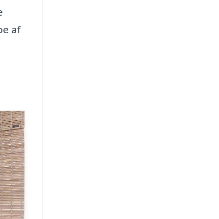
e
pe af