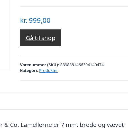
kr.
999,00
Gå til shop
Varenummer (SKU):
8398881466394140474
Kategori:
Produkter
or & Co. Lamellerne er 7 mm. brede og vævet